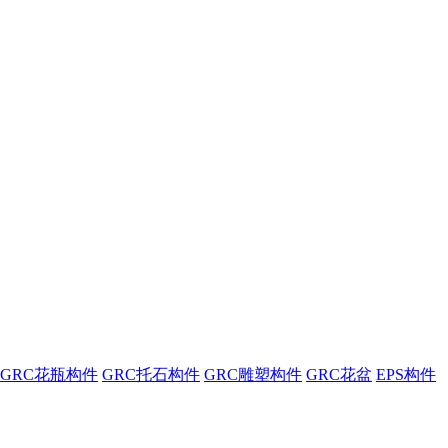
GRC花瓶构件
GRC托石构件
GRC雕塑构件
GRC花盆
EPS构件